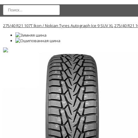
275/40 R21 107T Ikon / Nokian Tyres Autograph Ice 9 SUV XL
275/40 R21 1