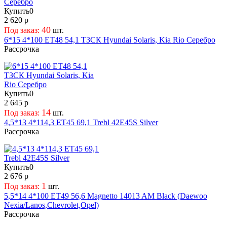
55
Купить
0
55,5
2 620 р
56
40
Под заказ:
шт.
57
6*15 4*100 ET48 54,1 ТЗСК Hyundai Solaris, Kia Rio Серебро
Рассрочка
58
59
60
61
Купить
0
61,5
2 645 р
62
14
Под заказ:
шт.
64
4,5*13 4*114,3 ET45 69,1 Trebl 42E45S Silver
Рассрочка
65
66
68
Купить
0
69
2 676 р
71
1
Под заказ:
шт.
5,5*14 4*100 ET49 56,6 Magnetto 14013 AM Black (Daewoo
Nexia/Lanos,Chevrolet,Opel)
Рассрочка