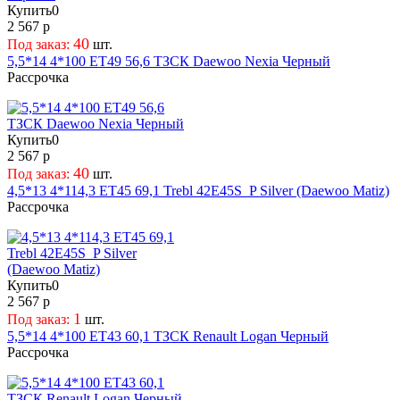
72
34,5
Купить
0
2 567 р
72,56
35
40
Под заказ:
шт.
72,6
36
5,5*14 4*100 ET49 56,6 ТЗСК Daewoo Nexia Черный
73,1
37
Рассрочка
74,1
37,5
74,5
38
75
38,5
Купить
0
75,1
39
2 567 р
76
39,5
40
Под заказ:
шт.
4,5*13 4*114,3 ET45 69,1 Trebl 42E45S_P Silver (Daewoo Matiz)
77,8
40
Рассрочка
77,9
40,5
78,1
41
78,5
41,5
79
42
Купить
0
84
42,5
2 567 р
84,1
43
1
Под заказ:
шт.
89,1
43,5
5,5*14 4*100 ET43 60,1 ТЗСК Renault Logan Черный
Рассрочка
92,3
44
92,5
44,5
93,1
45