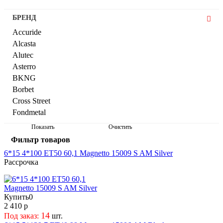
110,2
116
БРЕНД
110,5
117
111,6
118,3
Accuride
112
12
Alcasta
113
120
Alutec
113,1
122
Asterro
121
123
BKNG
125
125
Borbet
130
126
Cross Street
130,1
127
Fondmetal
138,8
129,5
Hengde
Показать
Очистить
150
130
iFree
Фильтр товаров
152,4
133
iFree Original
6*15 4*100 ET50 60,1 Magnetto 15009 S AM Silver
161
134
iFree Uno
Рассрочка
164
135
INCH
176
136
Jantsa
202
140
Khomen Wheels
Купить
0
220
144
Lizardo
2 410 р
221
145
14
LS
Под заказ:
шт.