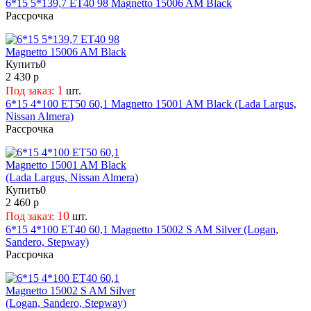
6*15 5*139,7 ET40 98 Magnetto 15006 AM Black
222
145,5
LS FlowForming
Рассрочка
281
147
LS Forged
54
15
Magnetto
54,1
151
MAK
Купить
0
56,1
152
Megami
2 430 р
56,5
152,5
Neo
1
Под заказ:
шт.
56,6
154
Next
6*15 4*100 ET50 60,1 Magnetto 15001 AM Black (Lada Largus,
57,1
Nissan Almera)
155
NZ
Рассрочка
58,1
157
Off-Road Wheels
58,5
159
OZ Racing
58,6
161
PDW
59,5
162
Premium Series
Купить
0
59,6
162,5
Replay
2 460 р
60,1
163
Replica FR
10
Под заказ:
шт.
60,3
165
Rial
6*15 4*100 ET40 60,1 Magnetto 15002 S AM Silver (Logan,
Sandero, Stepway)
62,5
168
Royal Spin
Рассрочка
62,6
169
RST
63,3
173
SKAD Original
63,35
175
Sunrise (SRW)
63,4
18
TechLine