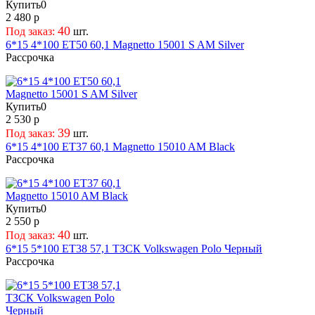
Купить
0
64,1
180
Trebl
2 480 р
65,1
19
Venti
40
Под заказ:
шт.
6*15 4*100 ET50 60,1 Magnetto 15001 S AM Silver
66
2
X-Race
Рассрочка
66,1
20
Yamato
66,45
21
YST
66,46
22
ZEPP
Купить
0
66,5
23
КиК
2 530 р
66,56
24
Скад
39
Под заказ:
шт.
66,6
25
ТЗСК
6*15 4*100 ET37 60,1 Magnetto 15010 AM Black
67,1
26
Рассрочка
68
27
69
28
69,1
29
Купить
0
2 550 р
70,1
30
40
Под заказ:
шт.
70,2
31
6*15 5*100 ET38 57,1 ТЗСК Volkswagen Polo Черный
70,6
31,5
Рассрочка
71,1
32
71,5
33
71,6
34