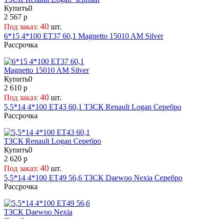
Купить
0
95,1
45,5
2 567 р
98
46
40
Под заказ:
шт.
98,1
46,5
6*15 4*100 ET37 60,1 Magnetto 15010 AM Silver
98,5
47
Рассрочка
98,6
47,5
48
48,5
Купить
0
2 610 р
49
40
Под заказ:
шт.
49,5
5,5*14 4*100 ET43 60,1 ТЗСК Renault Logan Серебро
5
Рассрочка
50
50,5
51
Купить
0
51,5
2 620 р
52
40
Под заказ:
шт.
5,5*14 4*100 ET49 56,6 ТЗСК Daewoo Nexia Серебро
52,5
Рассрочка
53
53,5
54