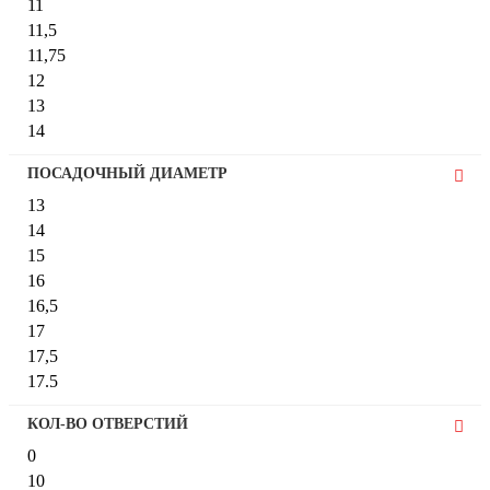
11
11,5
11,75
12
13
14
16
ПОСАДОЧНЫЙ ДИАМЕТР
20
13
28
14
4,5
15
5
16
5,25
16,5
5,5
17
6
17,5
6,5
17.5
6,75
18
7
КОЛ-ВО ОТВЕРСТИЙ
19
7,5
0
19,5
8
10
19.5
8,25