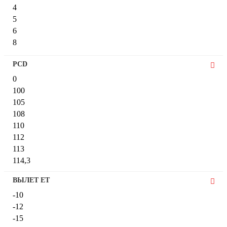
4
20
8,5
5
21
9
6
22
9,5
8
22,5
9,75
22.5
PCD
23
24
0
26
100
26.5
105
108
110
112
113
114,3
115
ВЫЛЕТ ET
118
-10
120
-12
127
-15
130