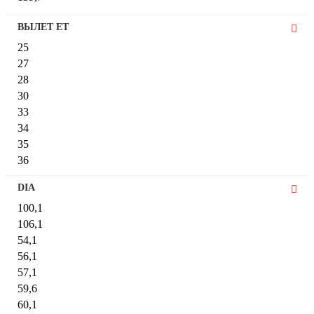
ВЫЛЕТ ET
25
27
28
30
33
34
35
36
37
DIA
38
100,1
39
106,1
40
54,1
41
56,1
41,5
57,1
42
59,6
42,5
60,1
43