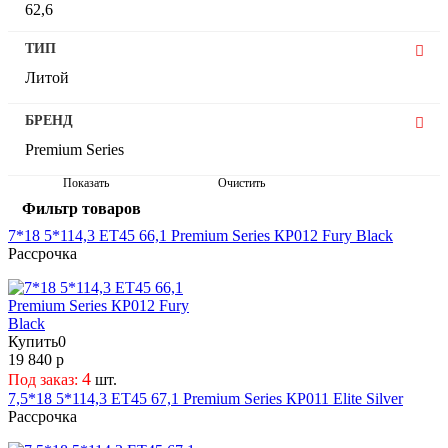
62,6
44
63,35
45
ТИП
64,1
45,5
Литой
65,1
46
66,1
47
БРЕНД
66,6
48
67,1
48,5
Premium Series
70,2
49
Показать
Очистить
70,6
49,5
Фильтр товаров
72,6
50
7*18 5*114,3 ET45 66,1 Premium Series КР012 Fury Black
75,1
51
Рассрочка
77,9
53
95,1
54
60
Купить
0
19 840 р
4
Под заказ:
шт.
7,5*18 5*114,3 ET45 67,1 Premium Series КР011 Elite Silver
Рассрочка