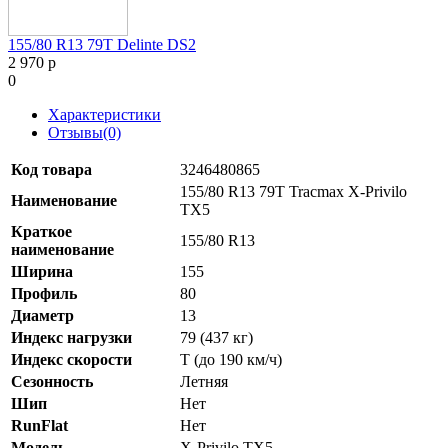
155/80 R13 79T Delinte DS2
2 970 р
0
Характеристики
Отзывы(0)
Код товара
3246480865
155/80 R13 79T Tracmax X-Privilo
Наименование
TX5
Краткое
155/80 R13
наименование
Ширина
155
Профиль
80
Диаметр
13
Индекс нагрузки
79 (437 кг)
Индекс скорости
T (до 190 км/ч)
Сезонность
Летняя
Шип
Нет
RunFlat
Нет
Модель
X-Privilo TX5