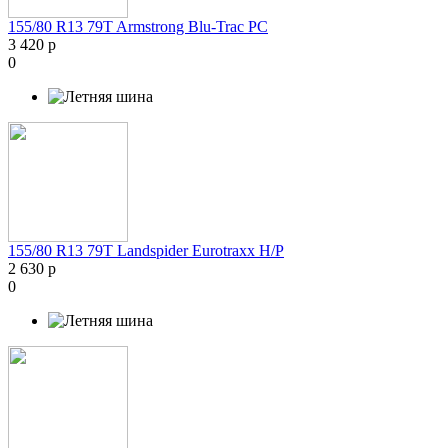
155/80 R13 79T Armstrong Blu-Trac PC
3 420 р
0
155/80 R13 79T Landspider Eurotraxx H/P
2 630 р
0