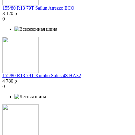
155/80 R13 79T Sailun Atrezzo ECO
3 120 р
0
155/80 R13 79T Kumho Solus 4S HA32
4 780 р
0