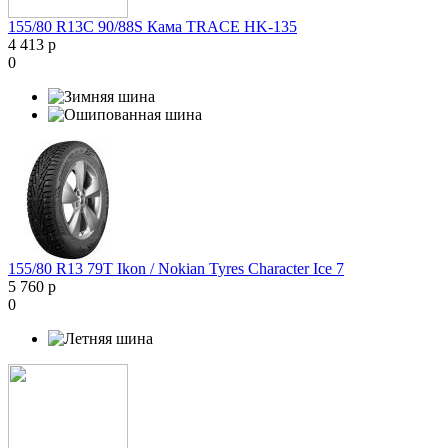
155/80 R13C 90/88S Кама TRACE HK-135
4 413 р
0
155/80 R13 79T Ikon / Nokian Tyres Character Ice 7
5 760 р
0