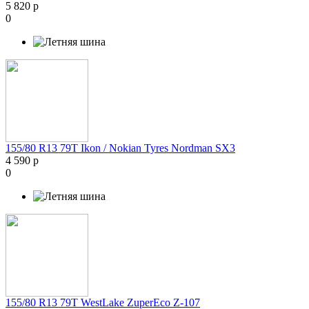
5 820 р
0
155/80 R13 79T Ikon / Nokian Tyres Nordman SX3
4 590 р
0
155/80 R13 79T WestLake ZuperEco Z-107