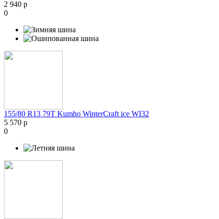
2 940 р
0
155/80 R13 79T Kumho WinterCraft ice WI32
5 570 р
0