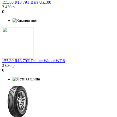
155/80 R13 79T Bars UZ100
3 430 р
0
155/80 R13 79T Delinte Winter WD6
3 630 р
0