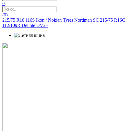
0
(
0
)
215/75 R16 116S Ikon / Nokian Tyres Nordman SC
215/75 R16C
112/109R Delinte DV2+