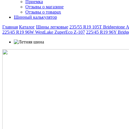
Приемка
Отзывы о магазине
Отзывы о товарах
Шинный калькулятор
Главная
Каталог
Шины легковые
235/55 R19 105T Bridgestone A
225/45 R19 96W WestLake ZuperEco Z-107
225/45 R19 96Y Bridge