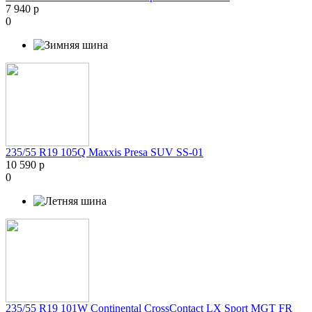
7 940 р
0
235/55 R19 105Q Maxxis Presa SUV SS-01
10 590 р
0
235/55 R19 101W Continental CrossContact LX Sport MGT FR