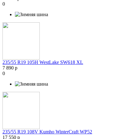
0
235/55 R19 105H WestLake SW618 XL
7 890 р
0
235/55 R19 108V Kumho WinterCraft WP52
17 550 р