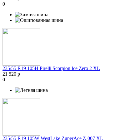
0
235/55 R19 105H Pirelli Scorpion Ice Zero 2 XL
21 520 р
0
235/55 R19 105W WestLake ZuperAce Z-007 XL