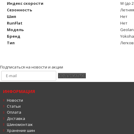
Индекс скорости
W (до 2
Сезонность
Летняя
Шип
Нет
RunFlat
Нет
Модель
Geolan
Бренд
Yokoh
Тип
Легков
Подписаться на новости и акции
ПОДПИСАТЬСЯ
ИНФОРМАЦИЯ
Новости
Статьи
Оплата
Доставка
Шиномонтаж
Хранение шин