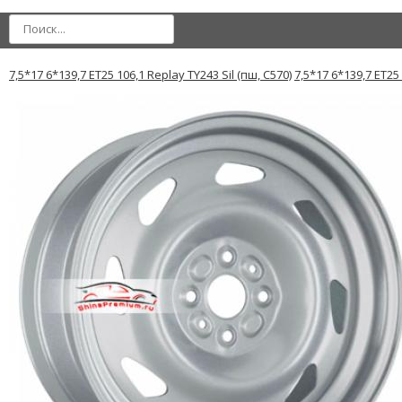
7,5*17 6*139,7 ET25 106,1 Replay TY243 Sil (пш, C570)
7,5*17 6*139,7 ET25