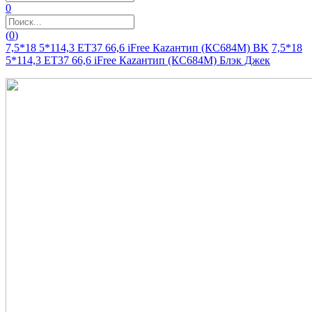
0
(
0
)
7,5*18 5*114,3 ET37 66,6 iFree Каzантип (КС684М) BK
7,5*18
5*114,3 ET37 66,6 iFree Каzантип (КС684М) Блэк Джек