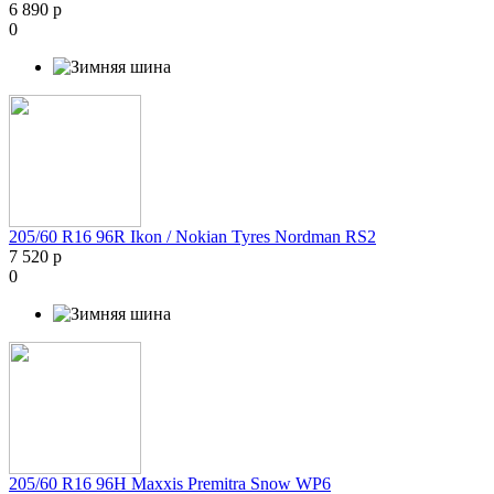
6 890 р
0
205/60 R16 96R Ikon / Nokian Tyres Nordman RS2
7 520 р
0
205/60 R16 96H Maxxis Premitra Snow WP6