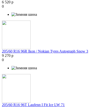
6 520 р
0
205/60 R16 96R Ikon / Nokian Tyres Autograph Snow 3
9 270 р
0
205/60 R16 96T Laufenn I Fit Ice LW 71