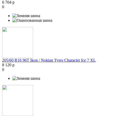
6 704 р
0
205/60 R16 96T Ikon / Nokian Tyres Character Ice 7 XL
8 120 р
0