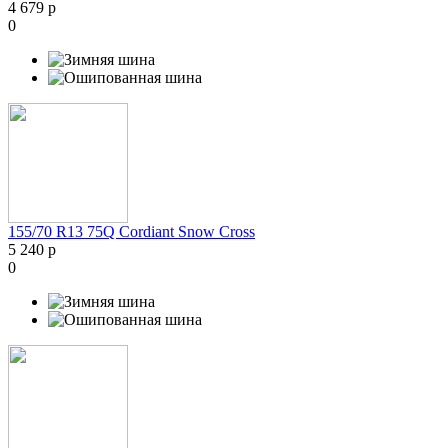
4 679 р
0
155/70 R13 75Q Cordiant Snow Cross
5 240 р
0