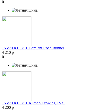
0
155/70 R13 75T Cordiant Road Runner
4 210 р
0
155/70 R13 75T Kumho Ecowing ES31
4 200 р