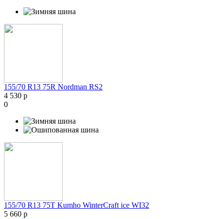
155/70 R13 75R Nordman RS2
4 530 р
0
155/70 R13 75T Kumho WinterCraft ice WI32
5 660 р