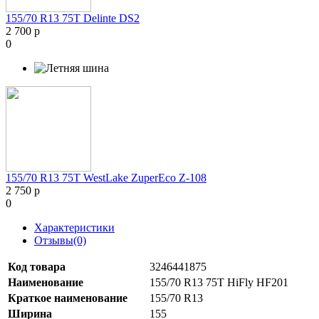
155/70 R13 75T Delinte DS2
2 700 р
0
155/70 R13 75T WestLake ZuperEco Z-108
2 750 р
0
Характеристики
Отзывы(0)
Код товара
3246441875
Наименование
155/70 R13 75T HiFly HF201
Краткое наименование
155/70 R13
Ширина
155