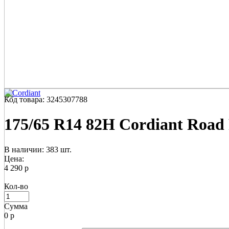
Код товара: 3245307788
175/65 R14 82H Cordiant Road
В наличии: 383 шт.
Цена:
4 290 р
Кол-во
Сумма
0
р