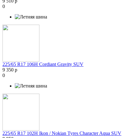
9 510 р
0
225/65 R17 106H Cordiant Gravity SUV
9 350 р
0
225/65 R17 102H Ikon / Nokian Tyres Character Aqua SUV