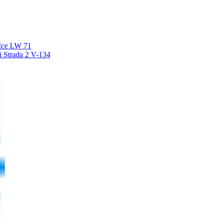
 Ice LW 71
 Strada 2 V-134