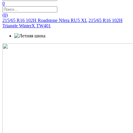
0
(
0
)
215/65 R16 102H Roadstone Nfera RU5 XL
215/65 R16 102H
Triangle WinterX TW401