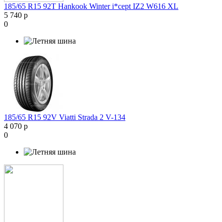
185/65 R15 92T Hankook Winter i*cept IZ2 W616 XL
5 740 р
0
185/65 R15 92V Viatti Strada 2 V-134
4 070 р
0