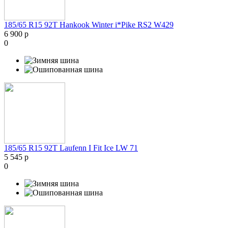
185/65 R15 92T Hankook Winter i*Pike RS2 W429
6 900 р
0
185/65 R15 92T Laufenn I Fit Ice LW 71
5 545 р
0