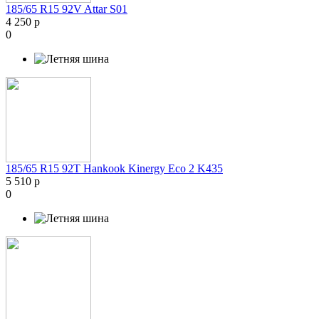
185/65 R15 92V Attar S01
4 250 р
0
185/65 R15 92T Hankook Kinergy Eco 2 K435
5 510 р
0