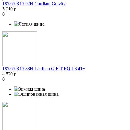
185/65 R15 92H Cordiant Gravity
5 010 р
0
185/65 R15 88H Laufenn G FIT EQ LK41+
4 520 р
0