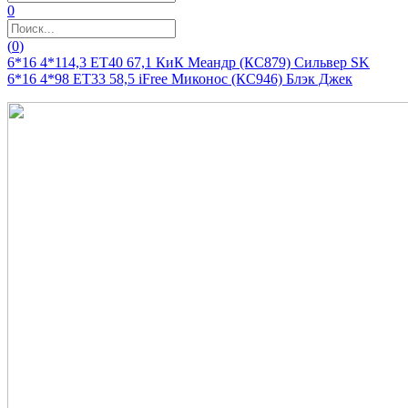
0
(
0
)
6*16 4*114,3 ET40 67,1 КиК Меандр (КС879) Сильвер SK
6*16 4*98 ET33 58,5 iFree Миконос (КС946) Блэк Джек