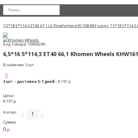
7,5*18 5*114,3 ET45 67,1 LS FlowForming RC108 BKF конус
7,5*18 5*114,3
Код товара: 10069299
6,5*16 5*114,3 ET40 66,1 Khomen Wheels KHW1612 
В наличии: 3 шт.
3 шт. - доставка 5-7 дней
- 8 197 р
Цена:
8 197 р
Кол-во
Сумма
0
р