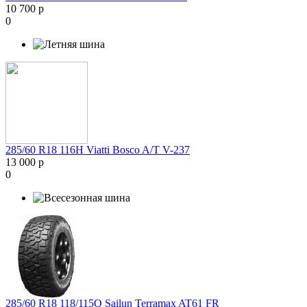
10 700 р
0
285/60 R18 116H Viatti Bosco A/T V-237
13 000 р
0
285/60 R18 118/115Q Sailun Terramax AT61 FR