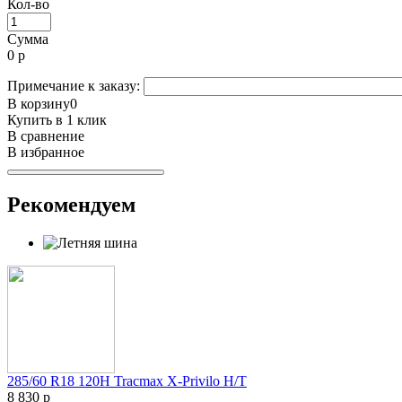
Кол-во
Сумма
0
р
Примечание к заказу:
В корзину
0
Купить в 1 клик
В сравнение
В избранное
Рекомендуем
285/60 R18 120H Tracmax X-Privilo H/T
8 830 р