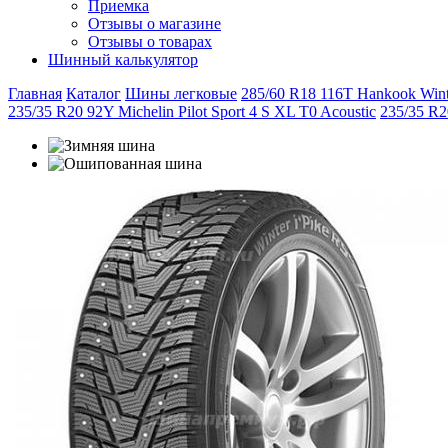
Приемка
Отзывы о магазине
Отзывы о товарах
Шинный калькулятор
Главная
Каталог
Шины легковые
285/60 R18 116T Hankook Win
235/35 R20 92Y Michelin Pilot Sport 4 S XL T0 Acoustic
235/35 R2