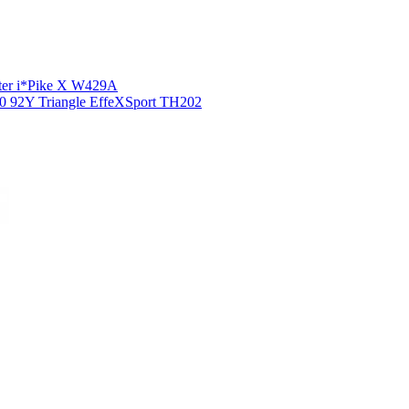
ter i*Pike X W429A
0 92Y Triangle EffeXSport TH202