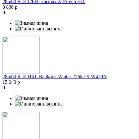
285/60 R18 120H Tracmax X-Privilo H/T
8 830 р
0
285/60 R18 116T Hankook Winter i*Pike X W429A
15 040 р
0